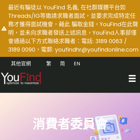
Skip
最近有騙徒以 YouFind 名義, 在社群媒體平台如
to
Threads/IG等邀請求職者面試，並要求完成特定任
content
務才獲得面試機會，藉此 騙取金錢。YouFind在此聲
明，並未向求職者發送上述訊息，YouFind人事部僅
會通過以下方式聯絡求職者：電話: 3189 0063 /
3189 0090，電郵:
youfindhr@youfindonline.com
其他官網
繁
简
EN
消費者委員會