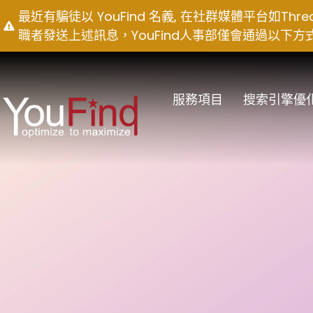
Skip
最近有騙徒以 YouFind 名義, 在社群媒體平台如T
to
職者發送上述訊息，YouFind人事部僅會通過以下方式聯絡求職
content
服務項目
搜索引擎優