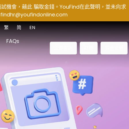
得面試機會，藉此 騙取金錢。YouFind在此聲明，並未向求
findhr@youfindonline.com
繁
简
EN
FAQs
立即查詢
訂閱
其他官網