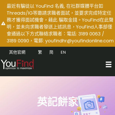
Skip
最近有騙徒以 YouFind 名義, 在社群媒體平台如
to
Threads/IG等邀請求職者面試，並要求完成特定任
content
務才獲得面試機會，藉此 騙取金錢。YouFind在此聲
明，並未向求職者發送上述訊息，YouFind人事部僅
會通過以下方式聯絡求職者：電話: 3189 0063 /
3189 0090，電郵:
youfindhr@youfindonline.com
其他官網
繁
简
EN
英記餅家