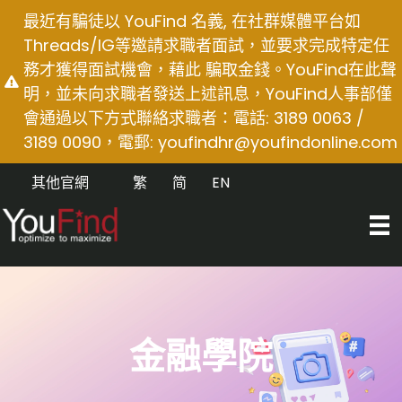
Skip
最近有騙徒以 YouFind 名義, 在社群媒體平台如
to
Threads/IG等邀請求職者面試，並要求完成特定任
content
務才獲得面試機會，藉此 騙取金錢。YouFind在此聲
明，並未向求職者發送上述訊息，YouFind人事部僅
會通過以下方式聯絡求職者：電話: 3189 0063 /
3189 0090，電郵:
youfindhr@youfindonline.com
其他官網
繁
简
EN
金融學院