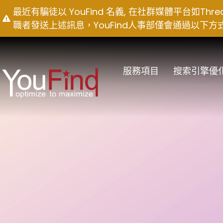
Skip
最近有騙徒以 YouFind 名義, 在社群媒體平台如T
to
職者發送上述訊息，YouFind人事部僅會通過以下方式聯絡求職
content
服務項目
搜索引擎優