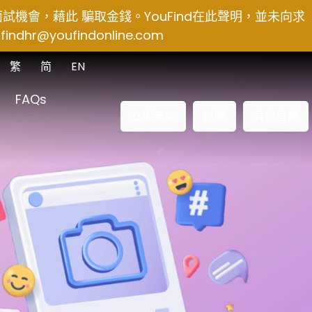
得面試機會，藉此 騙取金錢。YouFind在此聲明，並未向求
findhr@youfindonline.com
繁
简
EN
FAQs
立即查詢
訂閱
其他官網