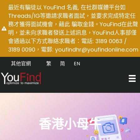
Skip
最近有騙徒以 YouFind 名義, 在社群媒體平台如
to
Threads/IG等邀請求職者面試，並要求完成特定任
content
務才獲得面試機會，藉此 騙取金錢。YouFind在此聲
明，並未向求職者發送上述訊息，YouFind人事部僅
會通過以下方式聯絡求職者：電話: 3189 0063 /
3189 0090，電郵:
youfindhr@youfindonline.com
其他官網
繁
简
EN
香港小母牛