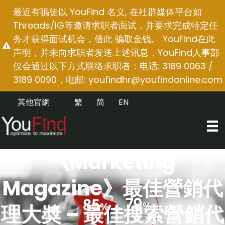
跳
最近有骗徒以 YouFind 名义, 在社群媒体平台如
至
Threads/IG等邀请求职者面试，并要求完成特定任
内
务才获得面试机会，借此 骗取金钱。 YouFind在此
容
声明，并未向求职者发送上述讯息，YouFind人事部
仅会通过以下方式联络求职者：电话: 3189 0063 /
3189 0090，电邮:
youfindhr@youfindonline.com
其他官網
繁
简
EN
《Marketing
Magazine》最佳營銷代
理大奬 – 最佳搜索營銷代