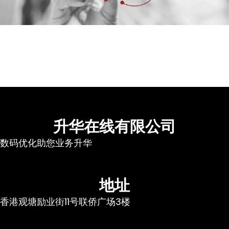
升华在线有限公司
数码优化助您业务升华
地址
香港观塘励业街11号联侨广场3楼