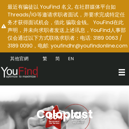
跳
最近有骗徒以 YouFind 名义, 在社群媒体平台如
至
Threads/IG等邀请求职者面试，并要求完成特定任
内
务才获得面试机会，借此 骗取金钱。 YouFind在此
容
声明，并未向求职者发送上述讯息，YouFind人事部
仅会通过以下方式联络求职者：电话: 3189 0063 /
3189 0090，电邮:
youfindhr@youfindonline.com
其他官網
繁
简
EN
Coloplast