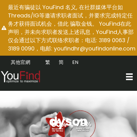
跳
最近有骗徒以 YouFind 名义, 在社群媒体平台如
至
Threads/IG等邀请求职者面试，并要求完成特定任
内
务才获得面试机会，借此 骗取金钱。 YouFind在此
容
声明，并未向求职者发送上述讯息，YouFind人事部
仅会通过以下方式联络求职者：电话: 3189 0063 /
3189 0090，电邮:
youfindhr@youfindonline.com
其他官網
繁
简
EN
dyson