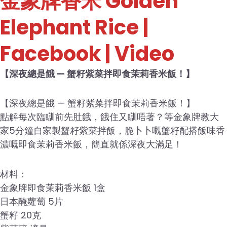
金象牌香米 Golden
Elephant Rice |
Facebook | Video
【深夜總是餓 — 蟹籽紫菜拌即食茉莉香米飯！】
【深夜總是餓 — 蟹籽紫菜拌即食茉莉香米飯！】
點解每次臨瞓前先肚餓，餓住又瞓唔著？等金象牌教大
家5分鐘自家製蟹籽紫菜拌飯，脆卜卜嘅蟹籽配搭飯味香
濃嘅即食茉莉香米飯，簡直就係深夜大滿足！
材料：
金象牌即食茉莉香米飯 1盒
日本醃蘿蔔 5片
蟹籽 20克