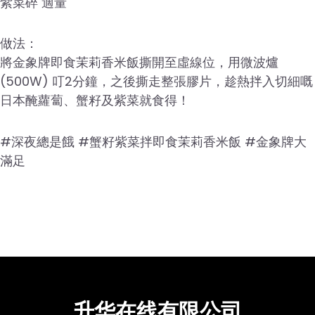
紫菜碎 適量
做法：
將金象牌即食茉莉香米飯撕開至虛線位，用微波爐
(500W) 叮2分鐘，之後撕走整張膠片，趁熱拌入切細嘅
日本醃蘿蔔、蟹籽及紫菜就食得！
#深夜總是餓 #蟹籽紫菜拌即食茉莉香米飯 #金象牌大
滿足
升华在线有限公司