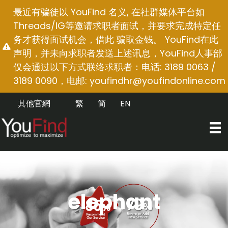
跳
最近有骗徒以 YouFind 名义, 在社群媒体平台如
至
Threads/IG等邀请求职者面试，并要求完成特定任
内
务才获得面试机会，借此 骗取金钱。 YouFind在此
容
声明，并未向求职者发送上述讯息，YouFind人事部
仅会通过以下方式联络求职者：电话: 3189 0063 /
3189 0090，电邮:
youfindhr@youfindonline.com
其他官網
繁
简
EN
elephant