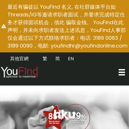
跳
最近有骗徒以 YouFind 名义, 在社群媒体平台如
至
Threads/IG等邀请求职者面试，并要求完成特定任
内
务才获得面试机会，借此 骗取金钱。 YouFind在此
容
声明，并未向求职者发送上述讯息，YouFind人事部
仅会通过以下方式联络求职者：电话: 3189 0063 /
3189 0090，电邮:
youfindhr@youfindonline.com
其他官網
繁
简
EN
hku