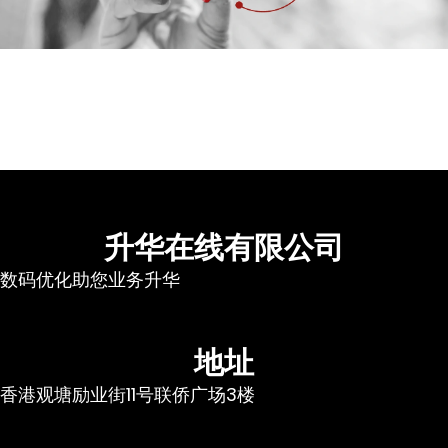
升华在线有限公司
数码优化助您业务升华
地址
香港观塘励业街11号联侨广场3楼