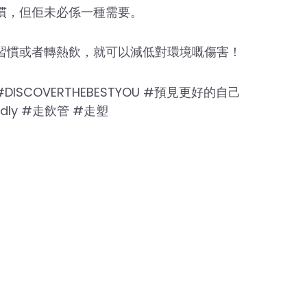
慣，但佢未必係一種需要。
習慣或者轉熱飲，就可以減低對環境嘅傷害！
C #DISCOVERTHEBESTYOU #預見更好的自己
iendly #走飲管 #走塑