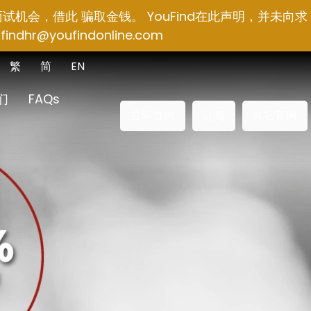
面试机会，借此 骗取金钱。 YouFind在此声明，并未向求
findhr@youfindonline.com
繁
简
EN
们
FAQs
立即查询
订阅
其它官网