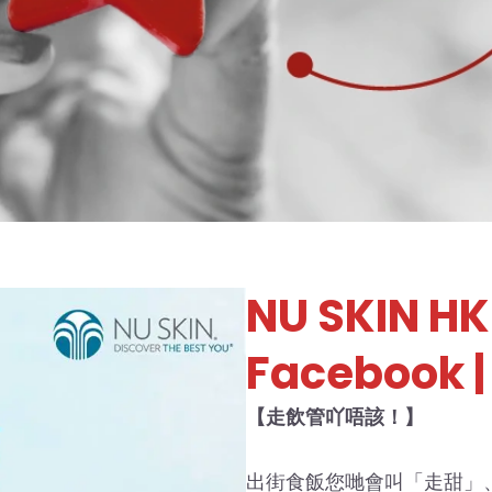
NU SKIN H
Facebook |
【走飲管吖唔該！】
出街食飯您哋會叫「走甜」