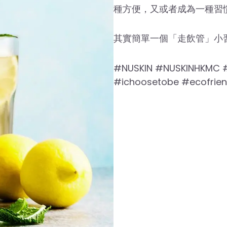
種方便，又或者成為一種習
其實簡單一個「走飲管」小
#NUSKIN #NUSKINHKM
#ichoosetobe #ecofr