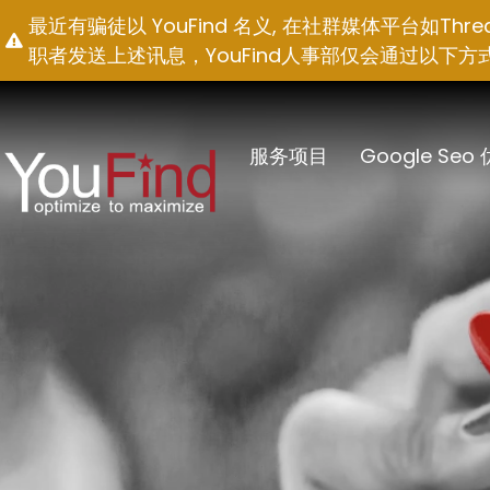
跳
最近有骗徒以 YouFind 名义, 在社群媒体平台如T
至
职者发送上述讯息，YouFind人事部仅会通过以下方式联络求职
内
容
服务项目
Google Seo