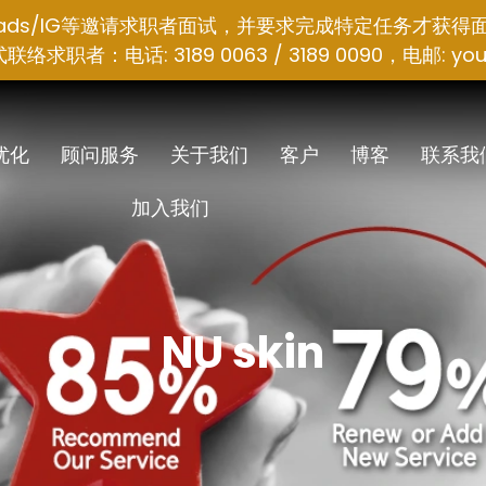
hreads/IG等邀请求职者面试，并要求完成特定任务才获得
者：电话: 3189 0063 / 3189 0090，电邮:
you
 优化
顾问服务
关于我们
客户
博客
联系我
加入我们
NU skin