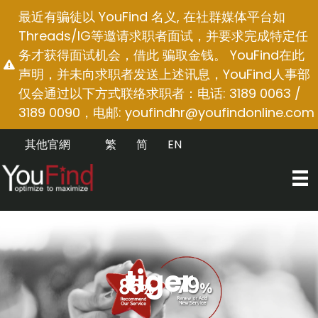
跳
最近有骗徒以 YouFind 名义, 在社群媒体平台如
至
Threads/IG等邀请求职者面试，并要求完成特定任
内
务才获得面试机会，借此 骗取金钱。 YouFind在此
容
声明，并未向求职者发送上述讯息，YouFind人事部
仅会通过以下方式联络求职者：电话: 3189 0063 /
3189 0090，电邮:
youfindhr@youfindonline.com
其他官網
繁
简
EN
tiger