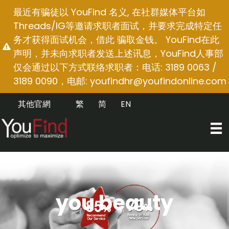
跳
最近有骗徒以 YouFind 名义, 在社群媒体平台如
至
Threads/IG等邀请求职者面试，并要求完成特定任
内
务才获得面试机会，借此 骗取金钱。 YouFind在此
容
声明，并未向求职者发送上述讯息，YouFind人事部
仅会通过以下方式联络求职者：电话: 3189 0063 /
3189 0090，电邮:
youfindhr@youfindonline.com
其他官網
繁
简
EN
you beauty