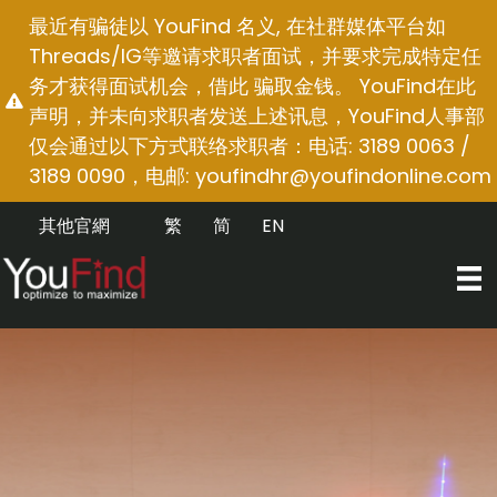
跳
最近有骗徒以 YouFind 名义, 在社群媒体平台如
至
Threads/IG等邀请求职者面试，并要求完成特定任
内
务才获得面试机会，借此 骗取金钱。 YouFind在此
容
声明，并未向求职者发送上述讯息，YouFind人事部
仅会通过以下方式联络求职者：电话: 3189 0063 /
3189 0090，电邮:
youfindhr@youfindonline.com
其他官網
繁
简
EN