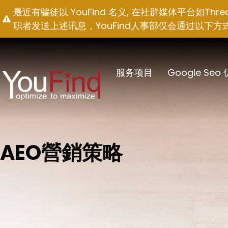
跳
最近有骗徒以 YouFind 名义, 在社群媒体平台如T
至
职者发送上述讯息，YouFind人事部仅会通过以下方式联络求职
内
容
服务项目
Google Seo
AEO營銷策略