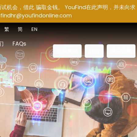
面试机会，借此 骗取金钱。 YouFind在此声明，并未向求
findhr@youfindonline.com
繁
简
EN
们
FAQs
立即查询
订阅
其它官网