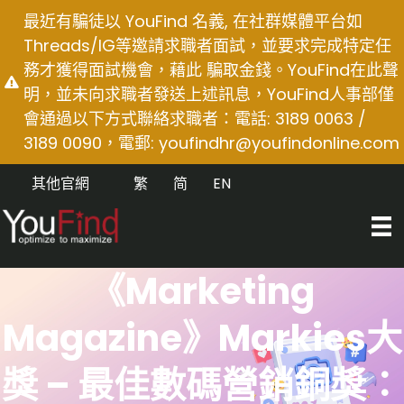
Skip
最近有騙徒以 YouFind 名義, 在社群媒體平台如
to
Threads/IG等邀請求職者面試，並要求完成特定任
content
務才獲得面試機會，藉此 騙取金錢。YouFind在此聲
明，並未向求職者發送上述訊息，YouFind人事部僅
會通過以下方式聯絡求職者：電話: 3189 0063 /
3189 0090，電郵:
youfindhr@youfindonline.com
其他官網
繁
简
EN
《Marketing
Magazine》Markies大
獎 – 最佳數碼營銷銅獎：