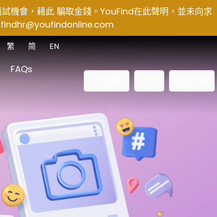
得面試機會，藉此 騙取金錢。YouFind在此聲明，並未向求
findhr@youfindonline.com
繁
简
EN
FAQs
立即查詢
訂閱
其他官網