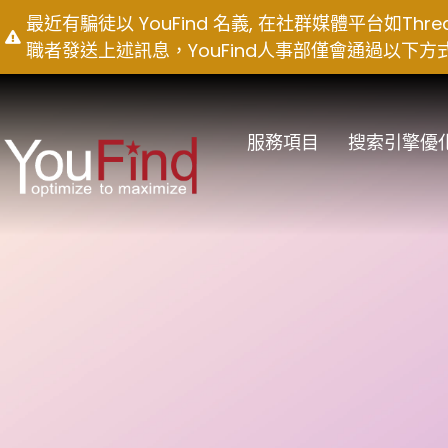
Skip
最近有騙徒以 YouFind 名義, 在社群媒體平台如T
to
職者發送上述訊息，YouFind人事部僅會通過以下方式聯絡求職
content
服務項目
搜索引擎優