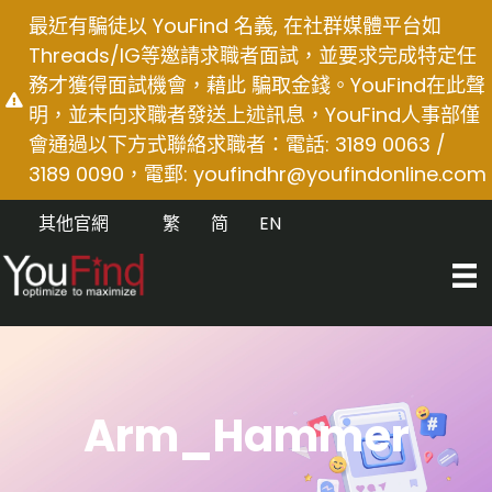
Skip
最近有騙徒以 YouFind 名義, 在社群媒體平台如
to
Threads/IG等邀請求職者面試，並要求完成特定任
content
務才獲得面試機會，藉此 騙取金錢。YouFind在此聲
明，並未向求職者發送上述訊息，YouFind人事部僅
會通過以下方式聯絡求職者：電話: 3189 0063 /
3189 0090，電郵:
youfindhr@youfindonline.com
其他官網
繁
简
EN
Arm_Hammer