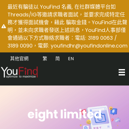
Skip
最近有騙徒以 YouFind 名義, 在社群媒體平台如
to
Threads/IG等邀請求職者面試，並要求完成特定任
content
務才獲得面試機會，藉此 騙取金錢。YouFind在此聲
明，並未向求職者發送上述訊息，YouFind人事部僅
會通過以下方式聯絡求職者：電話: 3189 0063 /
3189 0090，電郵:
youfindhr@youfindonline.com
其他官網
繁
简
EN
eight limited