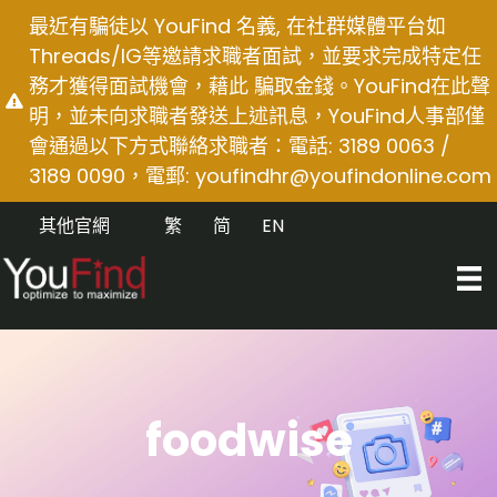
Skip
最近有騙徒以 YouFind 名義, 在社群媒體平台如
to
Threads/IG等邀請求職者面試，並要求完成特定任
content
務才獲得面試機會，藉此 騙取金錢。YouFind在此聲
明，並未向求職者發送上述訊息，YouFind人事部僅
會通過以下方式聯絡求職者：電話: 3189 0063 /
3189 0090，電郵:
youfindhr@youfindonline.com
其他官網
繁
简
EN
foodwise