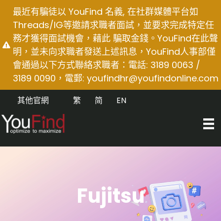
Skip
最近有騙徒以 YouFind 名義, 在社群媒體平台如
to
Threads/IG等邀請求職者面試，並要求完成特定任
content
務才獲得面試機會，藉此 騙取金錢。YouFind在此聲
明，並未向求職者發送上述訊息，YouFind人事部僅
會通過以下方式聯絡求職者：電話: 3189 0063 /
3189 0090，電郵:
youfindhr@youfindonline.com
其他官網
繁
简
EN
Fujitsu