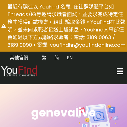
Skip
最近有騙徒以 YouFind 名義, 在社群媒體平台如
to
Threads/IG等邀請求職者面試，並要求完成特定任
content
務才獲得面試機會，藉此 騙取金錢。YouFind在此聲
明，並未向求職者發送上述訊息，YouFind人事部僅
會通過以下方式聯絡求職者：電話: 3189 0063 /
3189 0090，電郵:
youfindhr@youfindonline.com
其他官網
繁
简
EN
genevalive