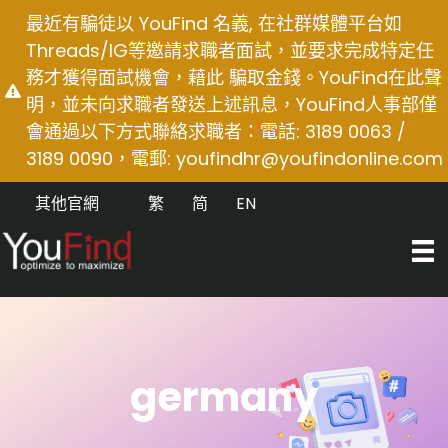
Skip
最近有騙徒以 YouFind 名義, 在社群媒體平台如
to
Threads/IG等邀請求職者面試，並要求完成特定任
content
務才獲得面試機會，藉此 騙取金錢。YouFind在此聲
明，並未向求職者發送上述訊息，YouFind人事部僅
會通過以下方式聯絡求職者：電話: 3189 0063 /
3189 0090，電郵:
youfindhr@youfindonline.com
其他官網
繁
简
EN
germany