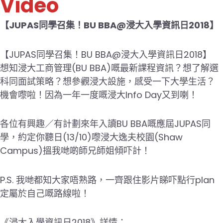
Video
【JUPAS同學召集！BU BBA@浸大入學資訊日2018】
【JUPAS同學召集！BU BBA@浸大入學資訊日2018】
想知浸大工商管理(BU BBA)嘅最新課程資訊？想了解選
科同面試策略？想參觀浸大設施，感受一下大學生活？
機會嚟啦！因為一年一度嘅浸大Info Day又到喇！
各位有興趣／有計劃來年入讀BU BBA嘅應屆JUPAS同
學，約定你聽日(13/10)嚟浸大逸夫校園(Shaw
Campus)搵我哋啲師兄師姐傾吓計！
P.S. 我哋都知大家唔熟路，一齊跟住影片睇吓點行plan
定屬於自己嘅路線啦！
《浸大入學資訊日2018》詳情：