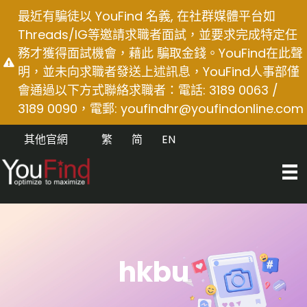
Skip
最近有騙徒以 YouFind 名義, 在社群媒體平台如
to
Threads/IG等邀請求職者面試，並要求完成特定任
content
務才獲得面試機會，藉此 騙取金錢。YouFind在此聲
明，並未向求職者發送上述訊息，YouFind人事部僅
會通過以下方式聯絡求職者：電話: 3189 0063 /
3189 0090，電郵:
youfindhr@youfindonline.com
其他官網
繁
简
EN
hkbu