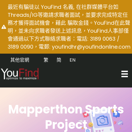
Skip
最近有騙徒以 YouFind 名義, 在社群媒體平台如
to
Threads/IG等邀請求職者面試，並要求完成特定任
content
務才獲得面試機會，藉此 騙取金錢。YouFind在此聲
明，並未向求職者發送上述訊息，YouFind人事部僅
會通過以下方式聯絡求職者：電話: 3189 0063 /
3189 0090，電郵:
youfindhr@youfindonline.com
其他官網
繁
简
EN
Mapperthon Sports
Project