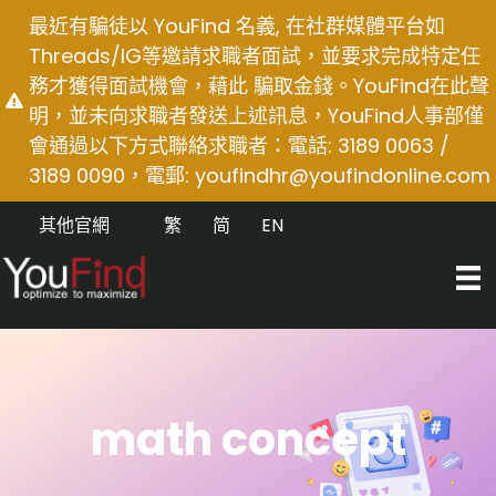
Skip
最近有騙徒以 YouFind 名義, 在社群媒體平台如
to
Threads/IG等邀請求職者面試，並要求完成特定任
content
務才獲得面試機會，藉此 騙取金錢。YouFind在此聲
明，並未向求職者發送上述訊息，YouFind人事部僅
會通過以下方式聯絡求職者：電話: 3189 0063 /
3189 0090，電郵:
youfindhr@youfindonline.com
其他官網
繁
简
EN
math concept