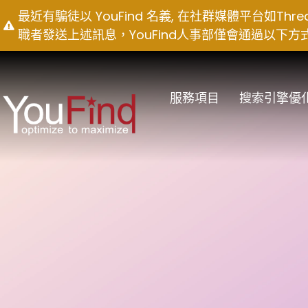
Skip
最近有騙徒以 YouFind 名義, 在社群媒體平台如T
to
職者發送上述訊息，YouFind人事部僅會通過以下方式聯絡求職
content
服務項目
搜索引擎優