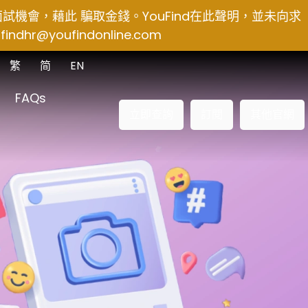
得面試機會，藉此 騙取金錢。YouFind在此聲明，並未向求
findhr@youfindonline.com
繁
简
EN
FAQs
立即查詢
訂閱
其他官網