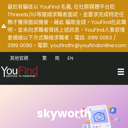
Skip
最近有騙徒以 YouFind 名義, 在社群媒體平台如
to
Threads/IG等邀請求職者面試，並要求完成特定任
content
務才獲得面試機會，藉此 騙取金錢。YouFind在此聲
明，並未向求職者發送上述訊息，YouFind人事部僅
會通過以下方式聯絡求職者：電話: 3189 0063 /
3189 0090，電郵:
youfindhr@youfindonline.com
其他官網
繁
简
EN
skyworth