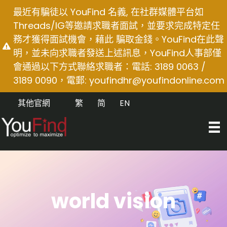
Skip
最近有騙徒以 YouFind 名義, 在社群媒體平台如
to
Threads/IG等邀請求職者面試，並要求完成特定任
content
務才獲得面試機會，藉此 騙取金錢。YouFind在此聲
明，並未向求職者發送上述訊息，YouFind人事部僅
會通過以下方式聯絡求職者：電話: 3189 0063 /
3189 0090，電郵:
youfindhr@youfindonline.com
其他官網
繁
简
EN
world vision