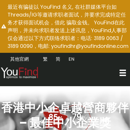
跳
最近有骗徒以 YouFind 名义, 在社群媒体平台如
至
Threads/IG等邀请求职者面试，并要求完成特定任
内
务才获得面试机会，借此 骗取金钱。 YouFind在此
容
声明，并未向求职者发送上述讯息，YouFind人事部
仅会通过以下方式联络求职者：电话: 3189 0063 /
3189 0090，电邮:
youfindhr@youfindonline.com
其他官網
繁
简
EN
香港中小企卓越營商夥伴
– 最佳中小企業獎