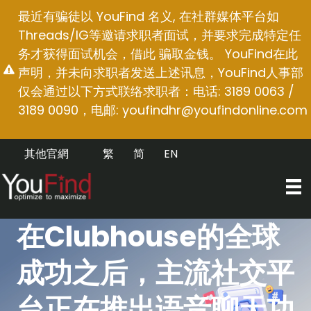
跳
最近有骗徒以 YouFind 名义, 在社群媒体平台如
至
Threads/IG等邀请求职者面试，并要求完成特定任
内
务才获得面试机会，借此 骗取金钱。 YouFind在此
容
声明，并未向求职者发送上述讯息，YouFind人事部
仅会通过以下方式联络求职者：电话: 3189 0063 /
3189 0090，电邮:
youfindhr@youfindonline.com
其他官網
繁
简
EN
在Clubhouse的全球
成功之后，主流社交平
台正在推出语音聊天功