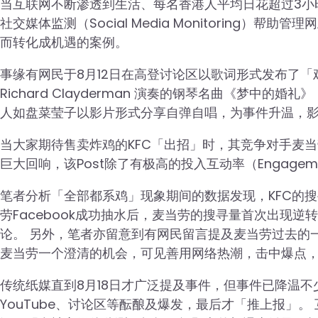
当互联网不断渗透到生活、每名香港人平均日花超过3小
社交媒体监测（Social Media Monitoring
而转化成机遇的案例。
事缘有网民于8月12日在高登讨论区以歌词形式发布了
Richard Clayderman 演奏的钢琴名曲《梦中的
人如盘菜莹子以影片形式分享自弹自唱，为事件升温，
当大家期待售卖炸鸡的KFC「出招」时，其竞争对手麦当劳却
巨大回响，该Post除了有极高的投入互动率（Engage
笔者分析「全部都系鸡」现象期间的数据发现，KFC的搜寻量
劳Facebook成功抽水后，麦当劳的搜寻量首次出现逆
论。 另外，笔者亦留意到有网民留言提及麦当劳过去的一些
麦当劳一个澄清的机会，可见善用网络热潮，击中爆点
传统纸媒直到8月18日才广泛提及事件，但事件已降温不少
YouTube、讨论区等酝酿及爆发，最后才「推上报」