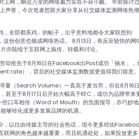
时上网，瞬息万变的网络威力实在不容小觑。 早前探讨
）帮助管理网上声誉，今次笔者想跟大家分享从社交媒体监测网络热
「鸡，全部都系鸡」的帖子，出乎意料地都令大家联想到
婚礼》，这份创意也顿成网络热话。 8月13日，有反应较快的网
影片亦陆续于互联网上疯传、转载和讨论。
抢先于8月16日在Facebook出Post成功「抽水」，
ment rate），背后的社交媒体监测数据更值得我们留意
（Search Volume）一直高于麦当劳，但在8月16
转，甚至于8月17日后开始大幅高于KFC，成功为品牌带来
口耳相传（Word of Mouth）的负面报导，亦巧妙
，能够转化成更多发展品牌的机遇。
，以往由传媒主导的社会热话，现今更多经由Faceboo
。 互联网的角色越来越重要，而且机遇处处，如果投放更多