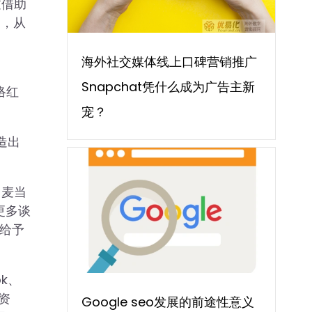
过借助
潮，从
海外社交媒体线上口碑营销推广
Snapchat凭什么成为广告主新
络红
宠？
造出
。
日麦当
更多谈
地给予
k、
资
Google seo发展的前途性意义