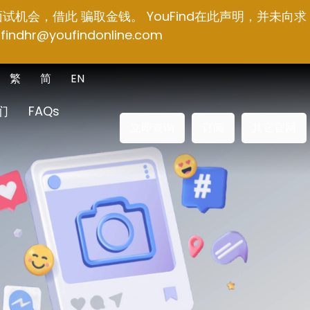
面试机会，借此 骗取金钱。 YouFind在此声明，并未向求
findhr@youfindonline.com
繁
简
EN
们
FAQs
立即查询
订阅
其它官网