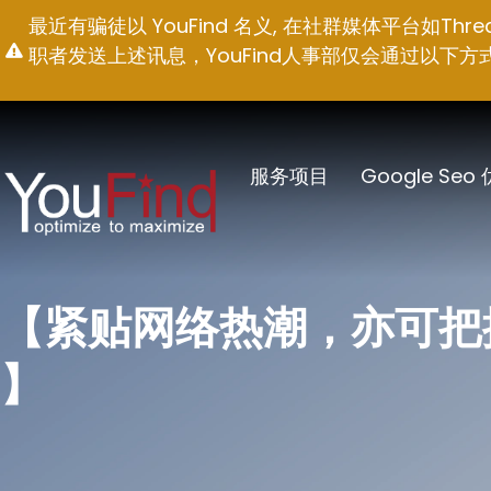
跳
最近有骗徒以 YouFind 名义, 在社群媒体平台如T
至
职者发送上述讯息，YouFind人事部仅会通过以下方式联络求职
内
容
服务项目
Google Seo
【紧贴网络热潮，亦可把
】