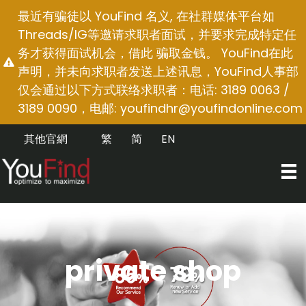
跳
最近有骗徒以 YouFind 名义, 在社群媒体平台如
至
Threads/IG等邀请求职者面试，并要求完成特定任
内
务才获得面试机会，借此 骗取金钱。 YouFind在此
容
声明，并未向求职者发送上述讯息，YouFind人事部
仅会通过以下方式联络求职者：电话: 3189 0063 /
3189 0090，电邮:
youfindhr@youfindonline.com
其他官網
繁
简
EN
private shop