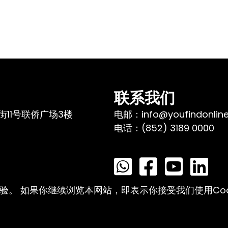
联系我们
11号联侨广场3楼
电邮：info@youfindonlin
电话：(852) 3189 0000
体验。 如果你继续浏览本网站，即表示你接受我们使用Coo