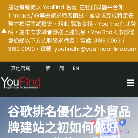
Skip
最近有騙徒以 YouFind 名義, 在社群媒體平台如
to
Threads/IG等邀請求職者面試，並要求完成特定任
content
務才獲得面試機會，藉此 騙取金錢。YouFind在此聲
明，並未向求職者發送上述訊息，YouFind人事部僅
會通過以下方式聯絡求職者：電話: 3189 0063 /
3189 0090，電郵:
youfindhr@youfindonline.com
其他官網
繁
简
EN
谷歌排名優化之外貿品
牌建站之初如何做好