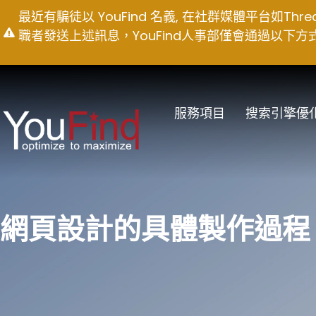
Skip
最近有騙徒以 YouFind 名義, 在社群媒體平台如T
to
職者發送上述訊息，YouFind人事部僅會通過以下方式聯絡求職
content
服務項目
搜索引擎優
網頁設計的具體製作過程