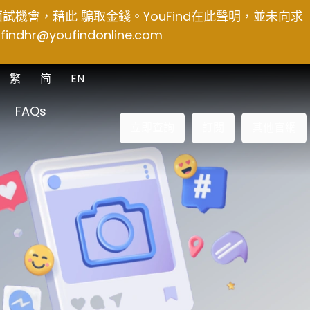
得面試機會，藉此 騙取金錢。YouFind在此聲明，並未向求
findhr@youfindonline.com
繁
简
EN
FAQs
立即查詢
訂閱
其他官網