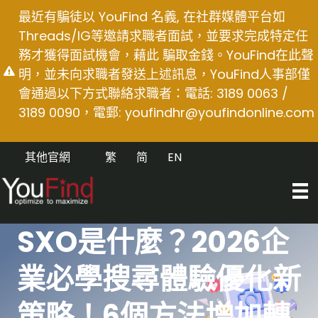
Skip
最近有騙徒以 YouFind 名義, 在社群媒體平台如
to
Threads/IG等邀請求職者面試，並要求完成特定任
content
務才獲得面試機會，藉此 騙取金錢。YouFind在此聲
明，並未向求職者發送上述訊息，YouFind人事部僅
會通過以下方式聯絡求職者：電話: 3189 0063 /
3189 0090，電郵:
youfindhr@youfindonline.com
其他官網
繁
简
EN
SXO是什麼？2026企
業必學搜尋體驗優化新
策略！6個方法增加轉