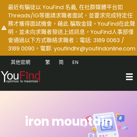
Skip
最近有騙徒以 YouFind 名義, 在社群媒體平台如
to
Threads/IG等邀請求職者面試，並要求完成特定任
content
務才獲得面試機會，藉此 騙取金錢。YouFind在此聲
明，並未向求職者發送上述訊息，YouFind人事部僅
會通過以下方式聯絡求職者：電話: 3189 0063 /
3189 0090，電郵:
youfindhr@youfindonline.com
其他官網
繁
简
EN
iron mountain