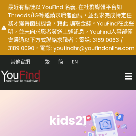
Skip
最近有騙徒以 YouFind 名義, 在社群媒體平台如
to
Threads/IG等邀請求職者面試，並要求完成特定任
content
務才獲得面試機會，藉此 騙取金錢。YouFind在此聲
明，並未向求職者發送上述訊息，YouFind人事部僅
會通過以下方式聯絡求職者：電話: 3189 0063 /
3189 0090，電郵:
youfindhr@youfindonline.com
其他官網
繁
简
EN
kids21