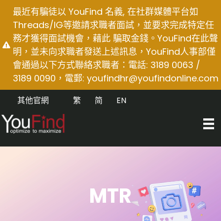
Skip
最近有騙徒以 YouFind 名義, 在社群媒體平台如
to
Threads/IG等邀請求職者面試，並要求完成特定任
content
務才獲得面試機會，藉此 騙取金錢。YouFind在此聲
明，並未向求職者發送上述訊息，YouFind人事部僅
會通過以下方式聯絡求職者：電話: 3189 0063 /
3189 0090，電郵:
youfindhr@youfindonline.com
其他官網
繁
简
EN
MTR