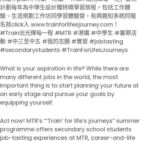
計劃每年為中學生設計獨特嘅學習旅程，包括工作體
驗、生涯規劃工作坊同學習體驗營，有興趣知多啲同報
名就click入 www.trainforlifesjourney.com！
#Train出光輝每一程 #MTR #港鐵 #中學生 #暑期活
動 #中三至中五 #我的志願 #實習 #jobtasting
#secondarystudents #TrainForLifesJourneys
What is your aspiration in life? While there are
many different jobs in the world, the most
important thing is to start planning your future at
an early stage and pursue your goals by
equipping yourself.
Act now! MTR’s “‘Train’ for life’s journeys” summer
programme offers secondary school students
job-tasting experiences at MTR, career-and-life