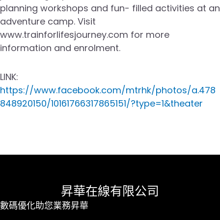
planning workshops and fun- filled activities at an
adventure camp. Visit
www.trainforlifesjourney.com for more
information and enrolment.
LINK:
https://www.facebook.com/mtrhk/photos/a.478
848920150/10161766317865151/?type=1&theater
昇華在線有限公司
數碼優化助您業務昇華