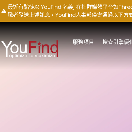
Skip
最近有騙徒以 YouFind 名義, 在社群媒體平台如T
to
職者發送上述訊息，YouFind人事部僅會通過以下方式聯絡求職
content
服務項目
搜索引擎優