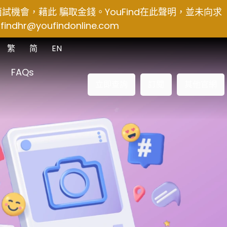
得面試機會，藉此 騙取金錢。YouFind在此聲明，並未向求
findhr@youfindonline.com
繁
简
EN
FAQs
立即查詢
訂閱
其他官網