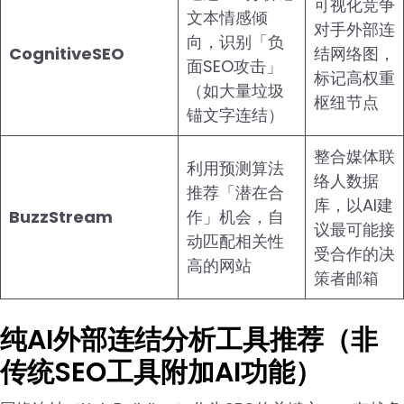
可视化竞争
文本情感倾
对手外部连
向，识别「负
CognitiveSEO
结网络图，
面SEO攻击」
标记高权重
（如大量垃圾
枢纽节点
锚文字连结）
整合媒体联
利用预测算法
络人数据
推荐「潜在合
库，以AI建
BuzzStream
作」机会，自
议最可能接
动匹配相关性
受合作的决
高的网站
策者邮箱
纯AI外部连结分析工具推荐（非
传统SEO工具附加AI功能）