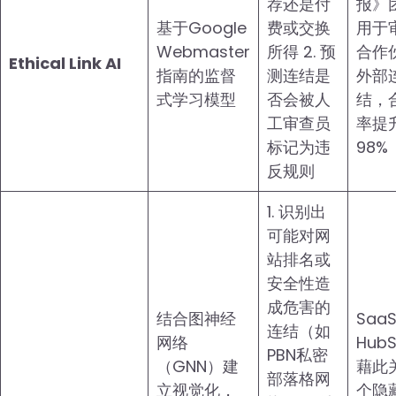
荐还是付
报》
基于Google
费或交换
用于
Webmaster
所得 2. 预
合作
Ethical Link AI
指南的监督
测连结是
外部
式学习模型
否会被人
结，
工审查员
率提
标记为违
98%
反规则
1. 识别出
可能对网
站排名或
安全性造
成危害的
结合图神经
Saa
连结（如
网络
HubS
PBN私密
（GNN）建
藉此
部落格网
立视觉化，
个隐