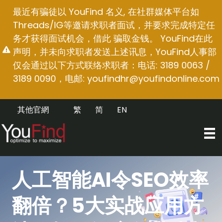
跳
最近有骗徒以 YouFind 名义, 在社群媒体平台如
至
Threads/IG等邀请求职者面试，并要求完成特定任
内
务才获得面试机会，借此 骗取金钱。 YouFind在此
容
声明，并未向求职者发送上述讯息，YouFind人事部
仅会通过以下方式联络求职者：电话: 3189 0063 /
3189 0090，电邮:
youfindhr@youfindonline.com
其他官網
繁
简
EN
人工智能AI令SEO效率
翻倍？5大实战应用方