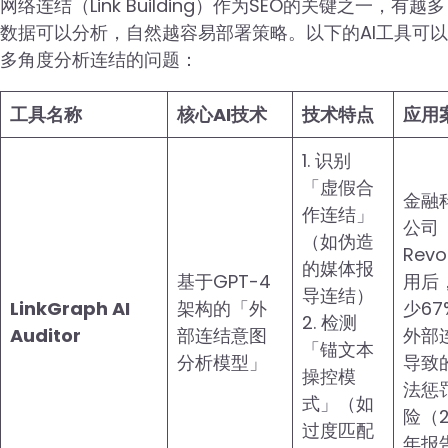
网络连结（Link Building）作为SEO的关键之一，有越多
数据可以分析，自然越容易部署策略。以下的AI工具可以
多角度分析连结的问题：
工具名称
核心AI技术
技术特点
应用
1. 识别
「虚假合
金融
作连结」
公司
（如伪造
Revo
的媒体报
基于GPT-4
用后
导连结）
LinkGraph AI
架构的「外
少67
2. 检测
Auditor
部连结意图
外部
「锚文本
分析模型」
导致
操控模
法惩
式」（如
险（2
过度匹配
年报