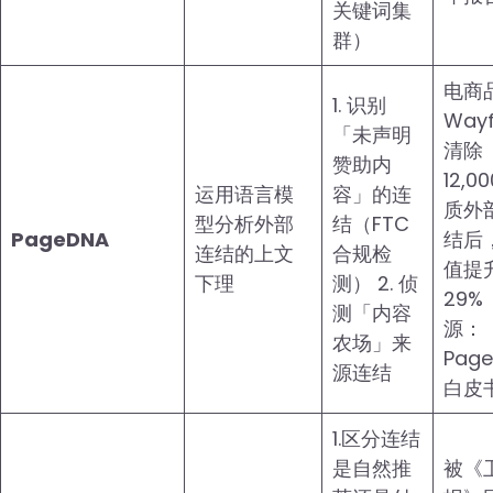
关键词集
群）
电商
1. 识别
Wayf
「未声明
清除
赞助内
12,0
运用语言模
容」的连
质外
型分析外部
结（FTC
PageDNA
结后
连结的上文
合规检
值提
下理
测） 2. 侦
29%
测「内容
源：
农场」来
Pag
源连结
白皮
1.区分连结
是自然推
被《