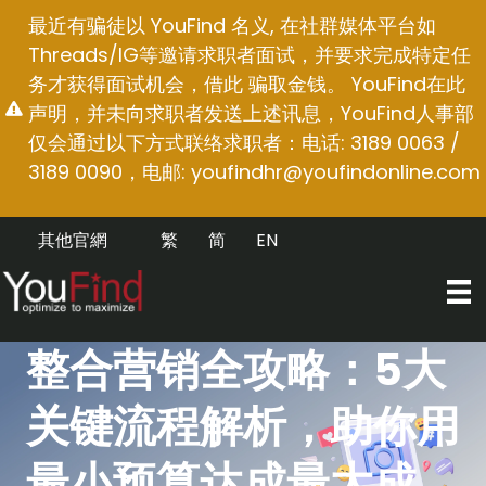
跳
最近有骗徒以 YouFind 名义, 在社群媒体平台如
至
Threads/IG等邀请求职者面试，并要求完成特定任
内
务才获得面试机会，借此 骗取金钱。 YouFind在此
容
声明，并未向求职者发送上述讯息，YouFind人事部
仅会通过以下方式联络求职者：电话: 3189 0063 /
3189 0090，电邮:
youfindhr@youfindonline.com
其他官網
繁
简
EN
整合营销全攻略：5大
关键流程解析，助你用
最小预算达成最大成