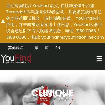
跳
最近有骗徒以 YouFind 名义, 在社群媒体平台如
至
Threads/IG等邀请求职者面试，并要求完成特定任
内
务才获得面试机会，借此 骗取金钱。 YouFind在此
容
声明，并未向求职者发送上述讯息，YouFind人事部
仅会通过以下方式联络求职者：电话: 3189 0063 /
3189 0090，电邮:
youfindhr@youfindonline.com
其他官網
繁
简
EN
CLINIQUE