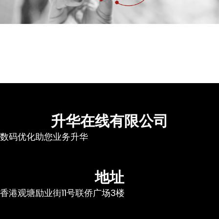
升华在线有限公司
数码优化助您业务升华
地址
香港观塘励业街11号联侨广场3楼