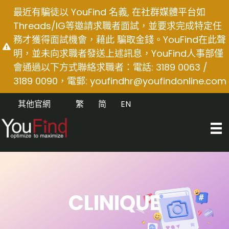
Skip
最近有騙徒以 YouFind 名義, 在社群媒體平台如
to
Threads/IG等邀請求職者面試，並要求完成特定任
content
務才獲得面試機會，藉此 騙取金錢。YouFind在此聲
明，並未向求職者發送上述訊息，YouFind人事部僅
會通過以下方式聯絡求職者：電話: 3189 0063 /
3189 0090，電郵:
youfindhr@youfindonline.com
其他官網
繁
简
EN
CLINIQUE