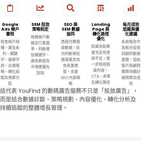
Google
SEM 投放
SEO 與
Landing
每月成效
Ads 帳戶
策略制定
SEM 數據
Page 與
追蹤與優
審核
協同
轉化路徑
化建議
根據帳戶數
優化
檢查帳戶結
透過付費搜
系統報告作
據及行業基
如廣告點擊
構、廣告系
尋數據，反
為每月投放
準，判斷哪
量充足但查
列、關鍵
向判斷哪些
回顧的數據
些關鍵字、
詢不足，進
字、搜尋字
搜尋需求具
基礎，協助
廣告群組及
一步檢視頁
詞、出價策
有商業價
客戶與顧問
市場應優先
面內容、
略、轉化追
值，支援
團隊持續討
加強
CTA、表單
蹤及預算分
SEO 內容策
論預算及成
及轉化路徑
配
略
效
這代表 YouFind 的數碼廣告服務不只是「投放廣告」，
而是結合數據診斷、策略規劃、內容優化、轉化分析及
持續追蹤的整體增長管理。