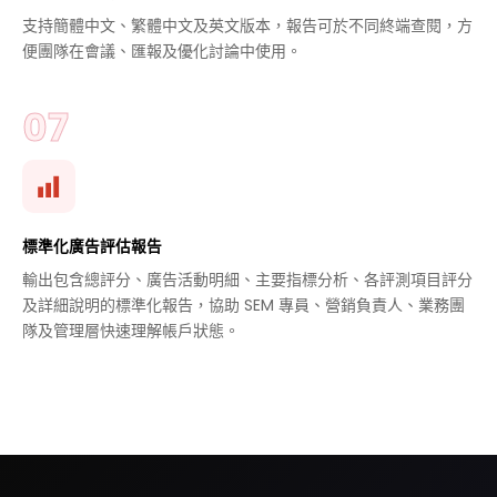
支持簡體中文、繁體中文及英文版本，報告可於不同終端查閱，方
便團隊在會議、匯報及優化討論中使用。
標準化廣告評估報告
輸出包含總評分、廣告活動明細、主要指標分析、各評測項目評分
及詳細說明的標準化報告，協助 SEM 專員、營銷負責人、業務團
隊及管理層快速理解帳戶狀態。