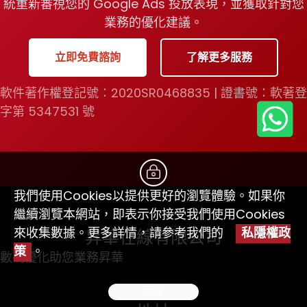
統重新審視您的 Google Ads 投放表現，並獲取針對您
業務的優化建議。
立即免費諮詢
了解更多服務
軟件著作權登記號：2020SR0468835
|
證書號：軟著登
字第 5347531 號
我們使用Cookies以提供更好的瀏覽體驗。如果你
繼續瀏覽本網站，即表示你接受我們使用Cookies
來收集數據。更多詳情，請參考我們的
私隱權政
昇華在線有限公司
策
。
數碼優化助您業務昇華
同意