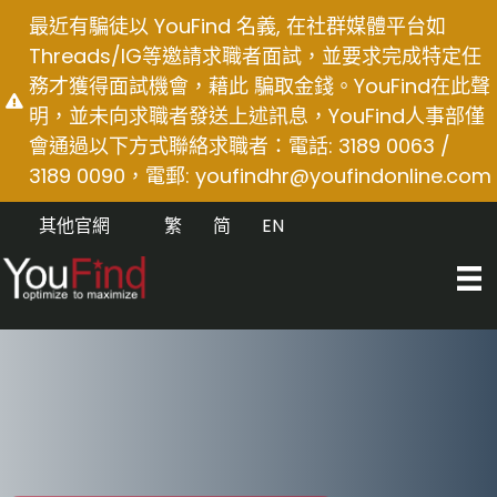
Skip
最近有騙徒以 YouFind 名義, 在社群媒體平台如
to
Threads/IG等邀請求職者面試，並要求完成特定任
content
務才獲得面試機會，藉此 騙取金錢。YouFind在此聲
明，並未向求職者發送上述訊息，YouFind人事部僅
會通過以下方式聯絡求職者：電話: 3189 0063 /
3189 0090，電郵:
youfindhr@youfindonline.com
其他官網
繁
简
EN