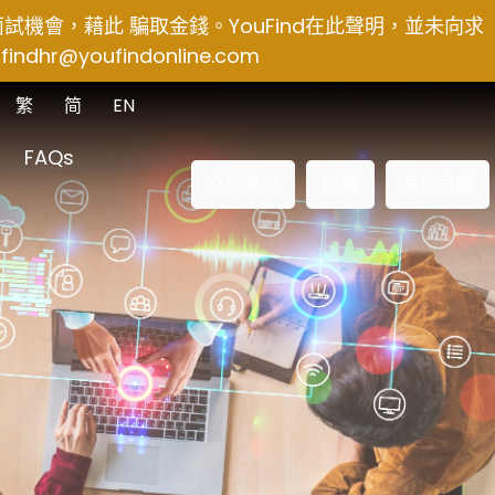
得面試機會，藉此 騙取金錢。YouFind在此聲明，並未向求
findhr@youfindonline.com
繁
简
EN
FAQs
立即查詢
訂閱
其他官網