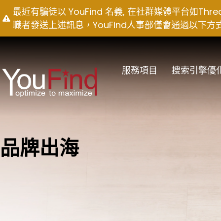
Skip
最近有騙徒以 YouFind 名義, 在社群媒體平台如T
to
職者發送上述訊息，YouFind人事部僅會通過以下方式聯絡求職
content
服務項目
搜索引擎優
品牌出海